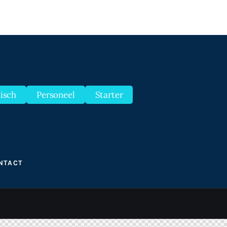
disch
Personeel
Starter
NTACT