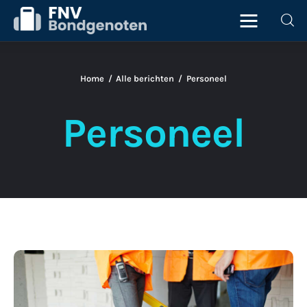
Home
Alle berichten
Personeel
Home
Personeel
Beurs
ICT
Juridisch
Personeel
Starter
SHARE POST