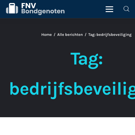
Home
Alle berichten
Tag: bedrijfsbeveiliging
Home
Tag:
Beurs
ICT
bedrijfsbeveili
Juridisch
Personeel
Starter