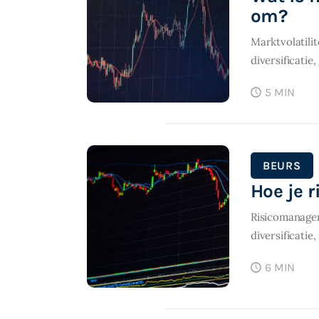
om?
Marktvolatili
diversificatie
5 MIN
BEURS
Hoe je r
Risicomanagem
diversificatie
6 MIN