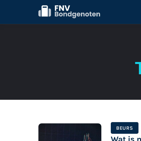
Home
Beurs
ICT
Juridisch
Personeel
Starter
BEURS
Wat is m