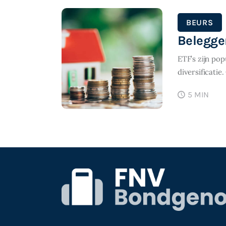
BEURS
Belegge
ETF’s zijn po
diversificati
5 MIN