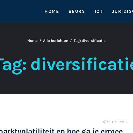
HOME
BEURS
ICT
JURIDI
Home
Alle berichten
Tag: diversificatie
Tag: diversificati
SHARE POST
arktvolatiliteit en hoe ga je ermee