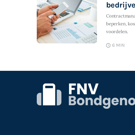
bedrijv
Contractmanage
beperken, kos
voordelen.
6 MIN