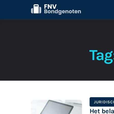
Home
Beurs
ICT
Juridisch
Tag
Personeel
Starter
JURIDISC
Het bel