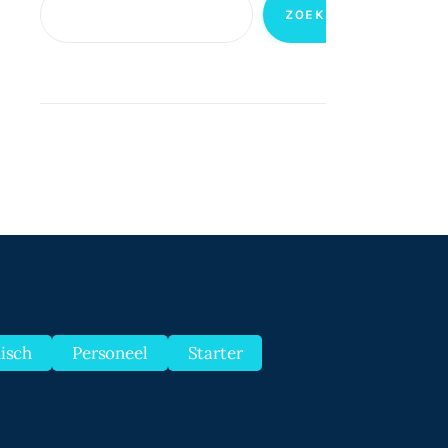
ZOEKEN
disch
Personeel
Starter