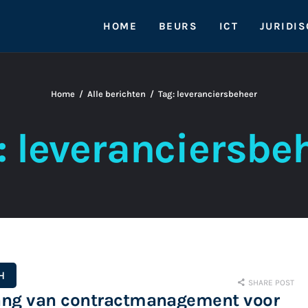
HOME
BEURS
ICT
JURIDI
Home
Alle berichten
Tag: leveranciersbeheer
: leveranciersbe
H
SHARE POST
ang van contractmanagement voor