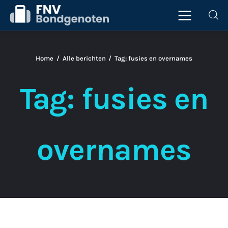
Home
Alle berichten
Tag: fusies en overnames
Home
Tag: fusies en
Beurs
ICT
overnames
Juridisch
Personeel
Starter