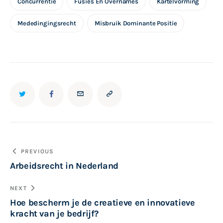
Concurrentie
Fusies En Overnames
Kartelvorming
Mededingingsrecht
Misbruik Dominante Positie
Bericht
PREVIOUS
Arbeidsrecht in Nederland
navigatie
NEXT
Hoe bescherm je de creatieve en innovatieve
kracht van je bedrijf?