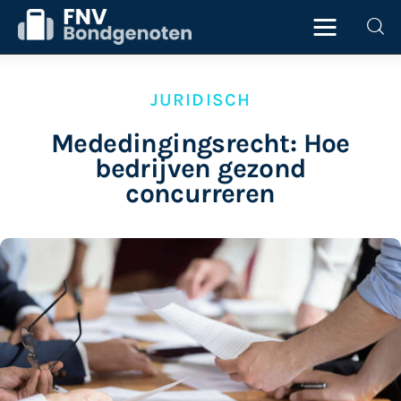
JURIDISCH
Home
Mededingingsrecht: Hoe
bedrijven gezond
Beurs
concurreren
ICT
Juridisch
Personeel
Starter